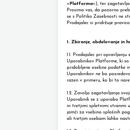
»
Platforma
«
), ter zagotavlj
Prosimo vas, da pozorno preb
se s Politiko Zasebnosti ne st
Prodajalec si pridržuje pravi
1.
Zbiranje, obdelovanje in
1.1.
Prodajalec pri opravljanju
Uporabnikov Platforme, ki so
pridobljene osebne podatke in
Uporabnikov ne bo posredoval 
razen v primeru, ko bi to nar
1.2.
Zavoljo zagotavljanja svoj
Uporabnik se z uporabo Platfo
in tretjimi spletnimi stranmi 
jamči za vsebino splošnih pogo
ali tretjim osebam lahko nasta