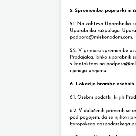
5.
Spremembe, popravki in i
5.1.
Na zahtevo Uporabnika se 
Uporabnika razpolaga. Upora
podpora@mlekonadom.com.
5.2.
V primeru spremembe osebn
Prodajalca, lahko uporabnik s
s kontaktom
na podpora@ml
njenega prejema.
6.
Lokacija hrambe osebnih
6.1.
Osebni podatki, ki jih Pro
6.2.
V določenih primerih se 
pod pogojem, da se njihovi pr
Evropskega gospodarskega pr