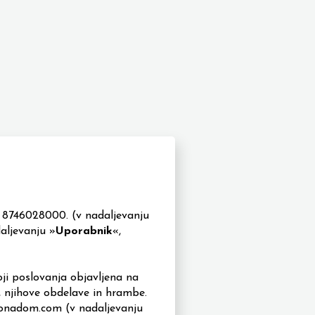
.
8746028000
.
(v nadaljevanju
daljevanju
»
Uporabnik
«,
oji poslovanja objavljena na
 njihove obdelave in hrambe.
onadom.com
(v nadaljevanju