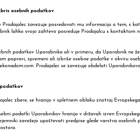
zbris osebnih podatkov
Prodajalec zavezuje posredovati mu informacijo o tem, s kat
bnik lahko svojo zahtevo posreduje Prodajalcu s kontaktom
n
ih podatkov Uporabnika ali v primeru, da Uporabnik ne želi 
am popravi, spremeni ali izbriše osebne podatke v okviru oseb
ekonadom.com
.
Prodajalec se zavezuje obdelati Uporabnikov
 podatkov
dajalec zbere, se hranijo v spletnem oblaku znotraj Evropske
osebni podatki Uporabnikov hranijo v državah izven Evropske
ejemniki zavežejo upoštevati predpise glede varstva osebnih po
ostora.