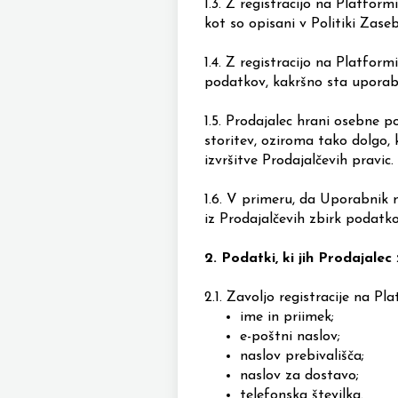
1.3.
Z registracijo na Platform
kot so opisani v Politiki Zaseb
1.4.
Z registracijo na Platform
podatkov, kakršno sta uporabn
1.5.
Prodajalec hrani osebne po
storitev, oziroma tako dolgo, 
izvršitve Prodajalčevih pravic.
1.6.
V primeru, da Uporabnik me
iz Prodajalčevih zbirk podatk
2.
Podatki, ki jih Prodajalec 
2.1.
Zavoljo registracije na Pl
ime in priimek;
e-poštni naslov;
naslov prebivališča;
naslov za dostavo;
telefonska številka.