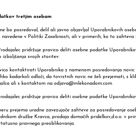
datkov tretjim osebam
 ne bo posredoval, delil ali javno objavljal Uporabnikovih ose
o navedene v Politiki Zasebnosti, ali v primerih, ko to zahteva
rodajalec pridržuje pravico deliti osebne podatke Uporabnikov
 izboljšanja svojih storitev.
avico kontaktirati Uporabnika z namenom posredovanja novic o 
o kadarkoli odloči, da tovrstnih novic ne želi prejemati, s 
jalca ali s kontaktom
na
odjava@mlekonadom.com.
rodajalec pridržuje pravico deliti osebne podatke Uporabniko
eru prejema uradne zavezujoče zahteve za posredovanje ose
ednikom družbe
Kravca,
prodaja domačih pridelkov,
d.o.o.
v pri
 statusno pravnega preoblikovanja.