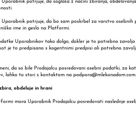
i Uporabnik potrjuje, da soglaša z načini zbiranja, obdelovan
nosti.
i Uporabnik potrjuje, da bo sam poskrbel za varstvo osebnih 
iško ime in geslo na Platformi.
datke Uporabnikov tako dolgo, dokler je to potrebno zavoljo 
kot je to predpisano s kogentnimi predpisi ali potrebno zavolj
ni, da so bile Prodajalcu posredovani osebni podatki, za katere
ov, lahko to stori s kontaktom na
podpora@mlekonadom.com
zbira, obdeluje in hrani
atformi mora Uporabnik Prodajalcu posredovati naslednje osebn