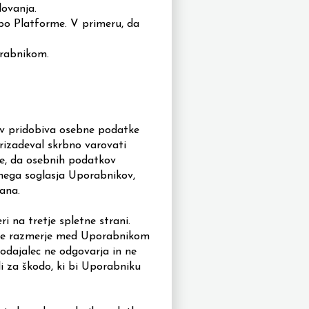
lovanja.
bo Platforme. V primeru, da
orabnikom.
tov pridobiva osebne podatke
prizadeval skrbno varovati
je, da osebnih podatkov
snega soglasja Uporabnikov,
ana.
 na tretje spletne strani.
r je razmerje med Uporabnikom
rodajalec ne odgovarja in ne
li za škodo, ki bi Uporabniku