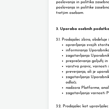
poslovanja in politika zasebn
poslovanja in politike zasebno
tretjim osebam.
3.
Uporaba osebnih podatk
3.1.
Prodajalec zbira, obdeluj
opravljanja svojih stori
informiranja Uporabniko
zagotavljanja Uporabnik
preprečevanja goljufij in
varstva pravic, varnosti 
preverjanja, ali je upor
zagotavljanja Uporabnik
odloči;
nadzora Platforme, anali
zagotavljanja varnosti P
3.2.
Prodajalec kot upravljale