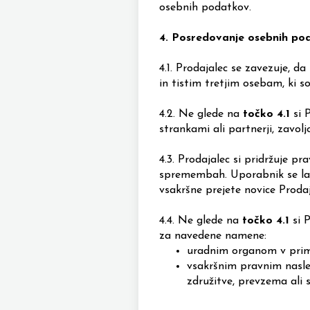
osebnih podatkov.
4.
Posredovanje osebnih po
4.1.
Prodajalec se zavezuje, da
in tistim tretjim osebam, ki s
4.2.
Ne glede na
točko 4.1
si P
strankami ali partnerji, zavoljo
4.3.
Prodajalec si pridržuje pr
spremembah. Uporabnik se lahk
vsakršne prejete novice Proda
4.4.
Ne glede na
točko 4.1
si P
za navedene namene:
uradnim organom v prim
vsakršnim pravnim nasl
združitve, prevzema ali