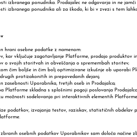
osti izbranega ponudnika. Prodajalec ne odgovarja in ne jamči
sti izbranega ponudnika ali za škodo, ki bi v zvezi s tem lah
ov
e in hrani osebne podatke z namenom:
tev, kar vključuje zagotavljanje Platforme, prodajo produktov i
v o svojih storitvah in obveščanja o spremembah storitev;
om čim boljše in čim bolj optimizirane izkušnje ob uporabi P
 drugih protizakonitih in prepovedanih dejanj;
in zasebnosti Uporabnika, tretjih oseb in Prodajalca;
aba Platforme skladna s splošnimi pogoji poslovanja Prodajalca
u možnosti sodelovanja pri interaktivnih elementih Platforme
ze podatkov, izvajanja testov, raziskav, statističnih obdelav 
latforme.
c zbranih osebnih podatkov Uporabnikov sam določa načine zb