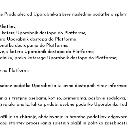
e Prodajalec od Uporabnika zbere naslednje podatke o spletn
iškotkov;
o katere Uporabnik dostopa do Platforme;
tero Uporabnik dostopa do Platforme;
renutku dostopanja do Platforme;
ave, s katero Uporabnik dostopa do Platforme;
alniku, preko katerega Uporabnik dostopa do Platforme;
 na Platformi.
osebne podatke Uporabnika iz javno dostopnih virov informaci
nja s tretjimi osebami, kot so, primeroma, poslovni sodelavci
, izvajalci analiz, lahko pridobi osebne podatke Uporabnika tudi
plačil je za zbiranje, obdelovanje in hrambo podatkov odgovore
ogoji storitev procesiranja spletnih
plačil in politiko zasebnost