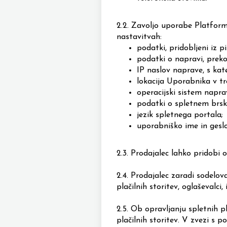
2.2.
Zavoljo uporabe Platform
nastavitvah:
podatki, pridobljeni iz p
podatki o napravi, prek
IP naslov naprave, s ka
lokacija Uporabnika v t
operacijski sistem napr
podatki o spletnem brsk
jezik spletnega portala;
uporabniško ime in geslo
2.3.
Prodajalec lahko pridobi 
2.4.
Prodajalec zaradi sodelova
plačilnih storitev, oglaševalci
2.5. Ob opravljanju spletnih 
plačilnih storitev. V zvezi s p