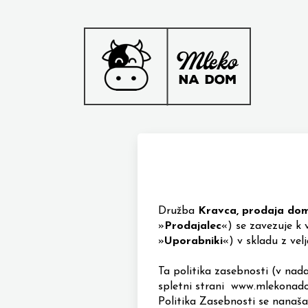
Družba
Kravca, prodaja doma
»
Prodajalec
«
) se zavezuje k
»
Uporabniki
«
) v skladu z vel
Ta politika zasebnosti (v nad
spletni strani
www.mlekonad
Politika Zasebnosti se nanaš