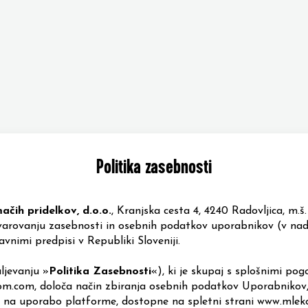
Politika zasebnosti
čih pridelkov, d.o.o.
,
Kranjska cesta 4, 4240 Radovljica
, m.š
 varovanju zasebnosti in osebnih podatkov uporabnikov (v na
javnimi predpisi v Republiki Sloveniji.
aljevanju
»
Politika Zasebnosti
«
), ki je skupaj s splošnimi pog
om.com
,
določa način zbiranja osebnih podatkov Uporabnikov,
a na uporabo platforme, dostopne na spletni strani
www.mlek