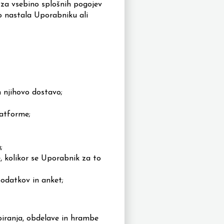
 za vsebino splošnih pogojev
ko nastala Uporabniku ali
n njihovo dostavo;
latforme;
;
, kolikor se Uporabnik za to
podatkov in anket;
iranja, obdelave in hrambe