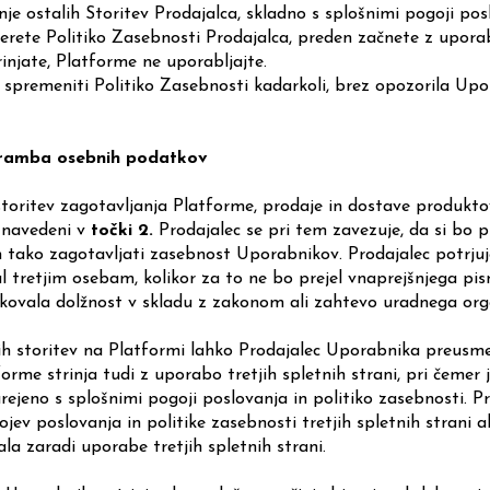
anje ostalih Storitev Prodajalca, skladno s splošnimi pogoji pos
erete Politiko Zasebnosti Prodajalca, preden začnete z upora
rinjate, Platforme ne uporabljajte.
co spremeniti Politiko Zasebnosti kadarkoli, brez opozorila Up
 hramba osebnih podatkov
 storitev zagotavljanja Platforme, prodaje in dostave produk
 navedeni v
točki 2.
Prodajalec se pri tem zavezuje, da si bo 
 tako zagotavljati zasebnost Uporabnikov. Prodajalec potrju
tretjim osebam, kolikor za to ne bo prejel vnaprejšnjega pi
ekovala dolžnost v skladu z zakonom ali zahtevo uradnega org
ih storitev na Platformi lahko Prodajalec Uporabnika preusmeri
rme strinja tudi z uporabo tretjih spletnih strani, pri čeme
urejeno s splošnimi pogoji poslovanja in politiko zasebnosti. P
jev poslovanja in politike zasebnosti tretjih spletnih strani a
la zaradi uporabe tretjih spletnih strani.